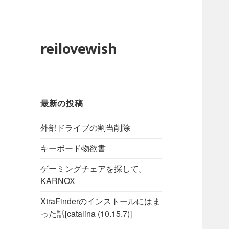
reilovewish
最新の投稿
外部ドライブの割当削除
キーボード物欲書
ゲーミングチェアを探して。
KARNOX
XtraFinderのインストールにはま
った話[catalina (10.15.7)]