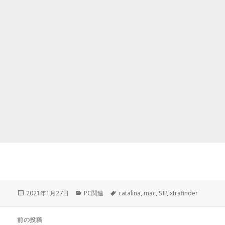
投
カ
タ
2021年1月27日
PC関連
catalina
,
mac
,
SIP
,
xtrafinder
稿
テ
グ
日:
ゴ
投
リ
前の投稿
稿