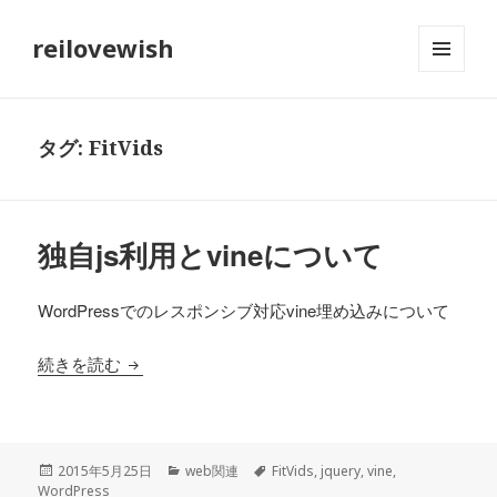
reilovewish
メニュ
ーとウ
ィジェ
ット
タグ:
FitVids
独自js利用とvineについて
WordPressでのレスポンシブ対応vine埋め込みについて
独自js利用とvineについて
続きを読む
投
カ
タ
2015年5月25日
web関連
FitVids
,
jquery
,
vine
,
稿
テ
グ
WordPress