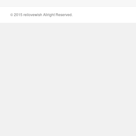
日:
ゴ
リ
ー
© 2015 reilovewish Allright Reserved.