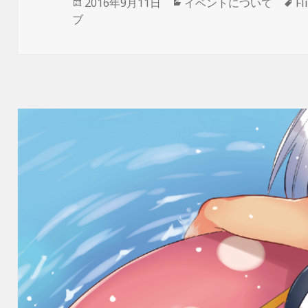
投
カ
タ
2016年9月11日
イベントについて
Fl
稿
テ
グ
ブ
日:
ゴ
リ
ー