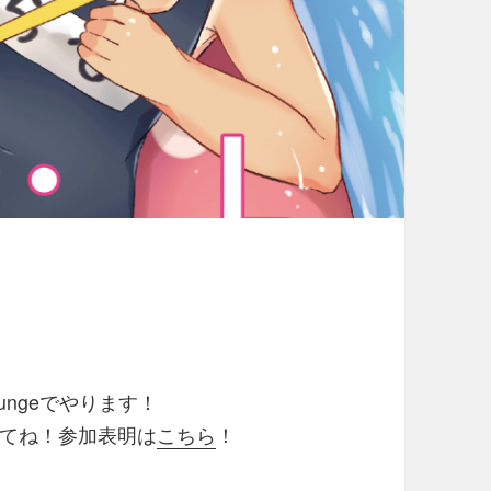
loungeでやります！
てね！参加表明は
こちら
！