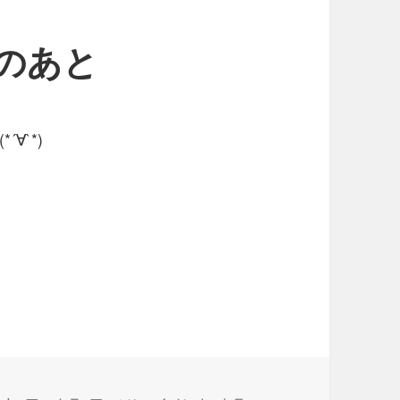
〜そのあと
∀`*)