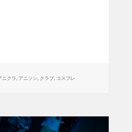
タ
アニクラ
,
アニソン
,
クラブ
,
コスプレ
グ