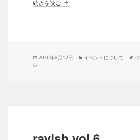
ravish vol.7
続きを読む
投
カ
タ
2016年8月12日
イベントについて
ra
稿
テ
グ
レ
日:
ゴ
リ
ー
ravish vol.6