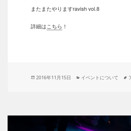
またまたやりますravish vol.8
詳細は
こちら
！
投
カ
2016年11月15日
イベントについて
稿
テ
日:
ゴ
リ
ー